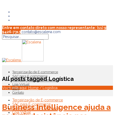
Entre em contato direto com nosso representante: (11) 9
9426-7313
contato@escalena.com
Terceirização de E-commerce
SAC para E-commerce
All posts tagged Logística
Marketing para E-Commerce
Loja Virtual
Você está aqui:
Home
/
Logística
Blog
Contato
Terceirização de E-commerce
SAC para E-commerce
Business Intelligence ajuda a
Marketing para E-Commerce
Loja Virtual