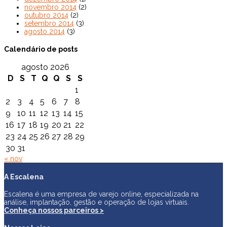
novembro 2014
(2)
outubro 2014
(2)
setembro 2014
(3)
agosto 2014
(3)
Calendário de posts
agosto 2026
D
S
T
Q
Q
S
S
1
2
3
4
5
6
7
8
9
10
11
12
13
14
15
16
17
18
19
20
21
22
23
24
25
26
27
28
29
30
31
« nov
A Escalena
Escalena é uma empresa de varejo online, especializada na
análise, implantação, gestão e operação de lojas virtuais.
Conheça nossos parceiros >