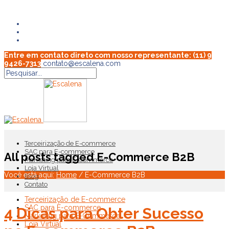
Entre em contato direto com nosso representante: (11) 9
9426-7313
contato@escalena.com
Terceirização de E-commerce
SAC para E-commerce
All posts tagged E-Commerce B2B
Marketing para E-Commerce
Loja Virtual
Você está aqui:
Home
/
E-Commerce B2B
Blog
Contato
Terceirização de E-commerce
SAC para E-commerce
4 Dicas para Obter Sucesso
Marketing para E-Commerce
Loja Virtual