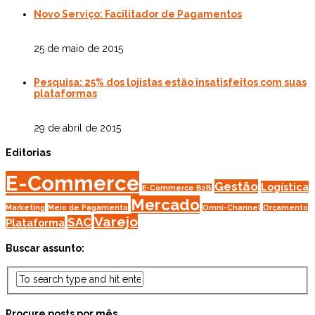
Novo Serviço: Facilitador de Pagamentos
25 de maio de 2015
Pesquisa: 25% dos lojistas estão insatisfeitos com suas
plataformas
29 de abril de 2015
Editorias
E-Commerce
Gestão
Logística
E-Commerce B2B
Mercado
Marketing
Meio de Pagamento
Omni-Channel
Orçamento
Varejo
SAC
Plataforma
Buscar assunto:
Procure posts por mês