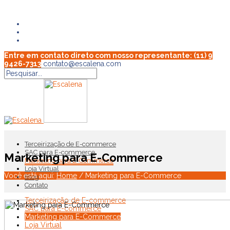
Entre em contato direto com nosso representante: (11) 9
9426-7313
contato@escalena.com
Terceirização de E-commerce
SAC para E-commerce
Marketing para E-Commerce
Marketing para E-Commerce
Loja Virtual
Você está aqui:
Home
/
Marketing para E-Commerce
Blog
Contato
Terceirização de E-commerce
SAC para E-commerce
Marketing para E-Commerce
Loja Virtual