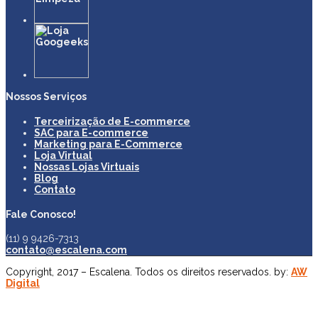
Nossos Serviços
Terceirização de E-commerce
SAC para E-commerce
Marketing para E-Commerce
Loja Virtual
Nossas Lojas Virtuais
Blog
Contato
Fale Conosco!
(11) 9 9426-7313
contato@escalena.com
Copyright, 2017 – Escalena. Todos os direitos reservados. by:
AW
Digital
el giriş
starzbet giriş
starzbet
starzbet güncel giriş
starzbet giriş
star